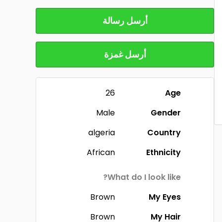
أرسل رسالة
أرسل غمزة
26
Age
Male
Gender
algeria
Country
African
Ethnicity
What do I look like?
Brown
My Eyes
Brown
My Hair