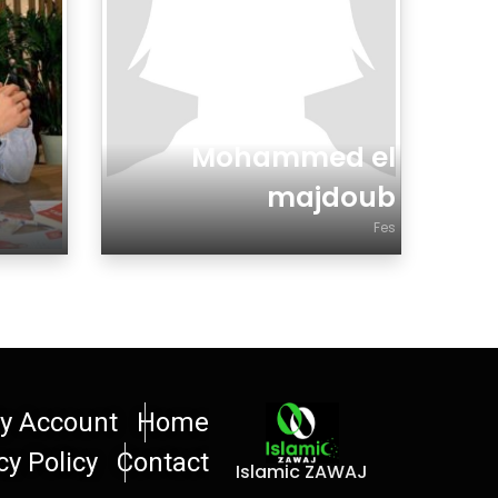
Mohammed el
majdoub
Fes
جنس تذكير أو تأنيث
جنس تذكير 
y Account
Home
cy Policy
Contact
Islamic ZAWAJ