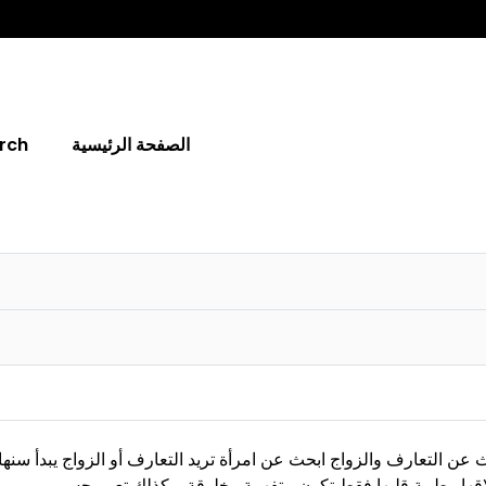
الصفحة الرئيسية
rch
 من الجزائر عمري 26 سنة ابحث عن التعارف والزواج ابحث عن امرأة تريد التعارف أو الزواج يبدأ سنها
مالها إنما اخلاقها وطيبة قلبها فقط تكون متفهمة وخلوقة و كذلك تعي بحس