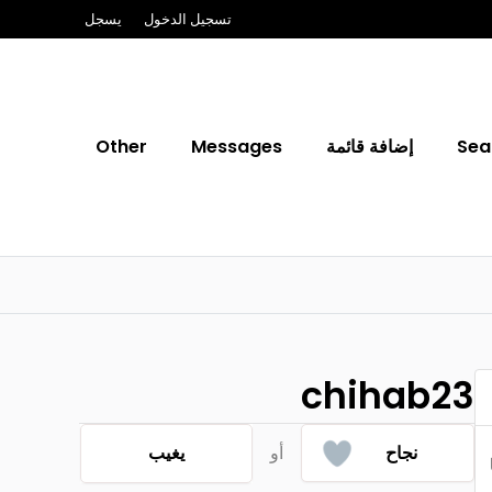
تسجيل الدخول
يسجل
Sea
إضافة قائمة
Messages
Other
chihab23
نجاح
أو
يغيب