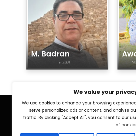
M. Badran
Awa
Mu
القاهرة
جنس تذكير أو تأنيث
We value your privac
We use cookies to enhance your browsing experience
serve personalized ads or content, and analyze ou
Social Links
traffic. By clicking "Accept All", you consent to our us
of cookies