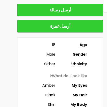
أرسل رسالة
أرسل غمزة
18
Age
Male
Gender
Other
Ethnicity
What do I look like?
Amber
My Eyes
Black
My Hair
Slim
My Body