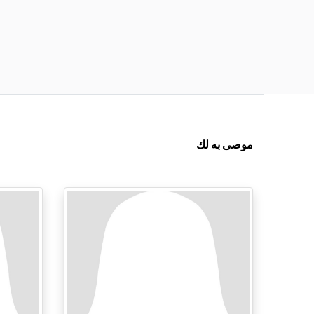
موصى به لك