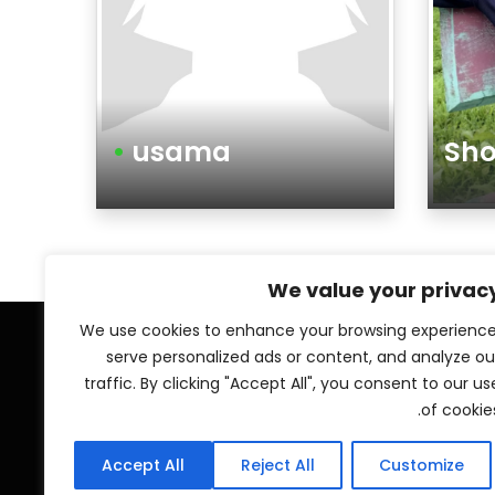
•
usama
Sh
جنس تذكير أو تأنيث
We value your privac
We use cookies to enhance your browsing experience
serve personalized ads or content, and analyze ou
Social Links
traffic. By clicking "Accept All", you consent to our us
of cookies
Accept All
Reject All
Customize
© 2026 Islamic ZAWAJ