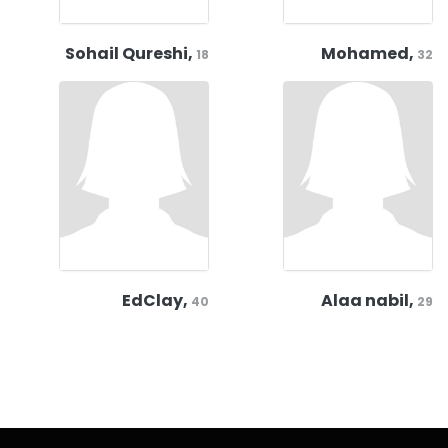
Sohail Qureshi,
Mohamed,
18
32
EdClay,
Alaa nabil,
40
29