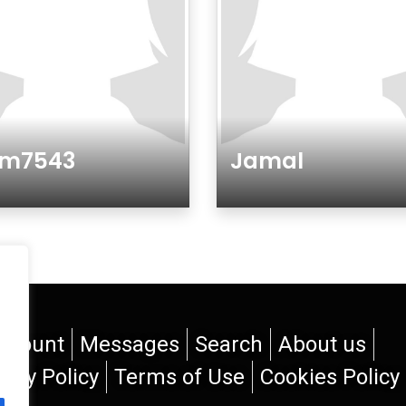
im7543
Jamal
ero
Género
ccount
Messages
Search
About us
vacy Policy
Terms of Use
Cookies Policy