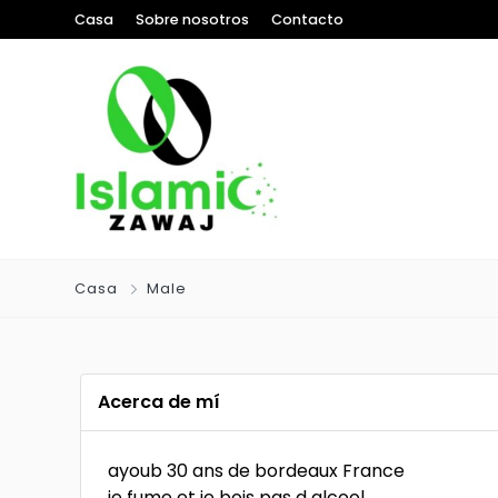
Casa
Sobre nosotros
Contacto
Casa
Male
Acerca de mí
ayoub 30 ans de bordeaux France
je fume et je bois pas d alcool