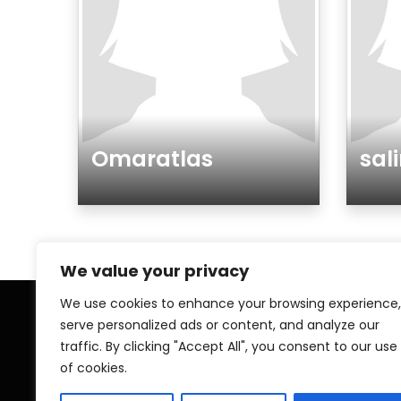
Omaratlas
sal
Género
Gén
We value your privacy
We use cookies to enhance your browsing experience,
serve personalized ads or content, and analyze our
Home
My A
traffic. By clicking "Accept All", you consent to our use
of cookies.
Contact
Pri
Islamic ZAWAJ