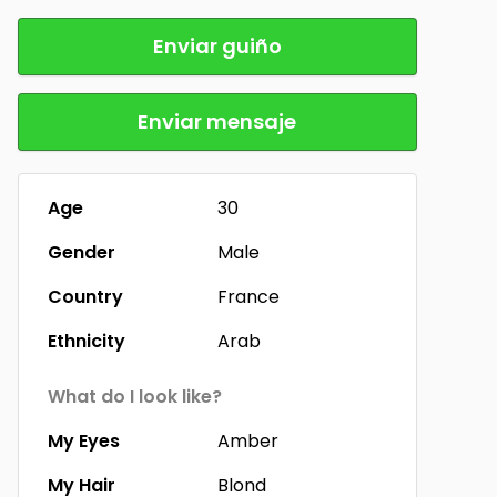
Enviar guiño
Enviar mensaje
Age
30
Gender
Male
Country
France
Ethnicity
Arab
What do I look like?
My Eyes
Amber
My Hair
Blond