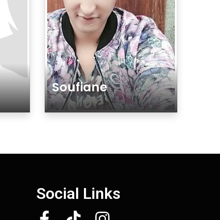
Soufiane
Género
Social Links