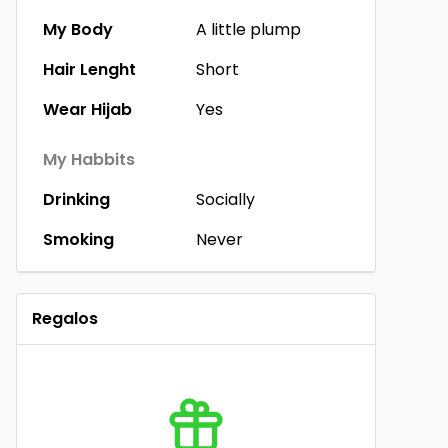
My Body
A little plump
Hair Lenght
Short
Wear Hijab
Yes
My Habbits
Drinking
Socially
Smoking
Never
Regalos