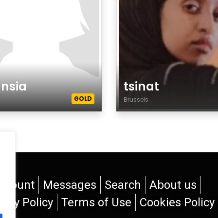
nsia
tsinat
GOLD
Brussels
ero
Género
ccount
Messages
Search
About us
vacy Policy
Terms of Use
Cookies Policy