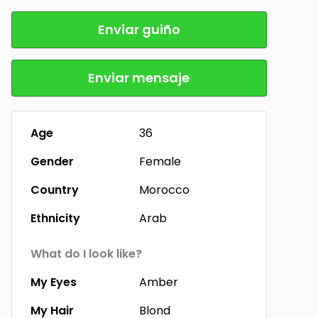
Enviar guiño
Enviar mensaje
Age
36
Gender
Female
Country
Morocco
Ethnicity
Arab
What do I look like?
My Eyes
Amber
My Hair
Blond