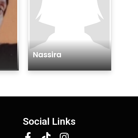
Nassira
Género
Social Links