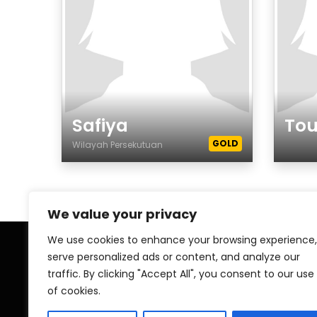
Safiya
Tou
GOLD
Wilayah Persekutuan
Género
Gén
We value your privacy
We use cookies to enhance your browsing experience,
serve personalized ads or content, and analyze our
Home
My A
traffic. By clicking "Accept All", you consent to our use
of cookies.
Contact
Pri
Islamic ZAWAJ