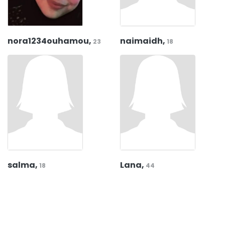
nora1234ouhamou,
naimaidh,
23
18
salma,
Lana,
18
44