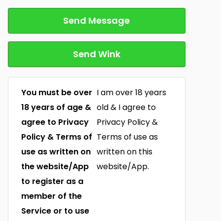
Send Message
Send Wink
You must be over
I am over 18 years
18 years of age &
old & I agree to
agree to Privacy
Privacy Policy &
Policy & Terms of
Terms of use as
use as written on
written on this
the website/App
website/App.
to register as a
member of the
Service or to use