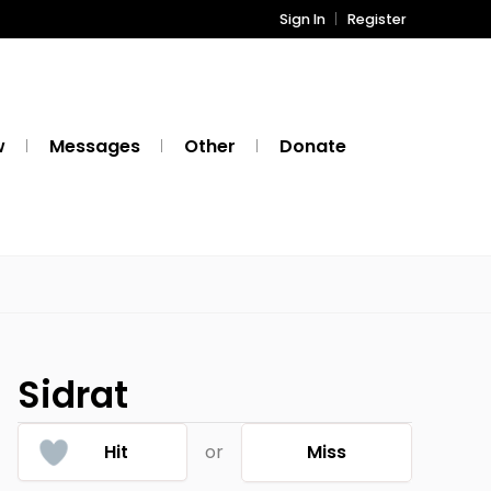
Sign In
Register
w
Messages
Other
Donate
Sidrat
Hit
or
Miss