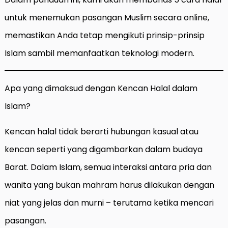
untuk menemukan pasangan Muslim secara online,
memastikan Anda tetap mengikuti prinsip-prinsip
Islam sambil memanfaatkan teknologi modern.
Apa yang dimaksud dengan Kencan Halal dalam
Islam?
Kencan halal tidak berarti hubungan kasual atau
kencan seperti yang digambarkan dalam budaya
Barat. Dalam Islam, semua interaksi antara pria dan
wanita yang bukan mahram harus dilakukan dengan
niat yang jelas dan murni – terutama ketika mencari
pasangan.