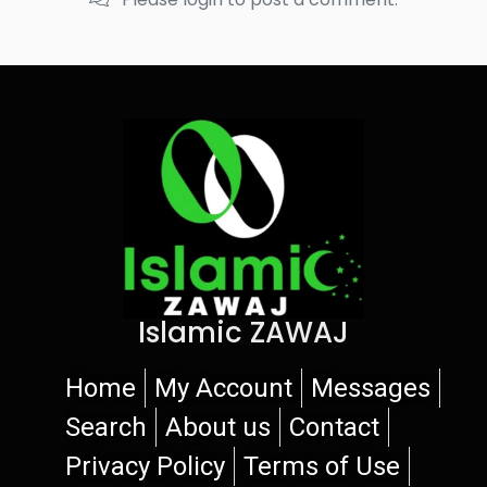
Islamic ZAWAJ
Home
My Account
Messages
Search
About us
Contact
Privacy Policy
Terms of Use