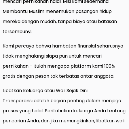
mencari pernikahan halal. Misi kami sederhana:
Membantu Muslim menemukan pasangan hidup
mereka dengan mudah, tanpa biaya atau batasan
tersembunyi.
Kami percaya bahwa hambatan finansial seharusnya
tidak menghalangi siapa pun untuk mencari
pernikahan – itulah mengapa platform kami 100%
gratis dengan pesan tak terbatas antar anggota.
Libatkan Keluarga atau Wali Sejak Dini
Transparansi adalah bagian penting dalam menjaga
proses yang halal. Beritahukan keluarga Anda tentang
pencarian Anda, dan jika memungkinkan, libatkan wali